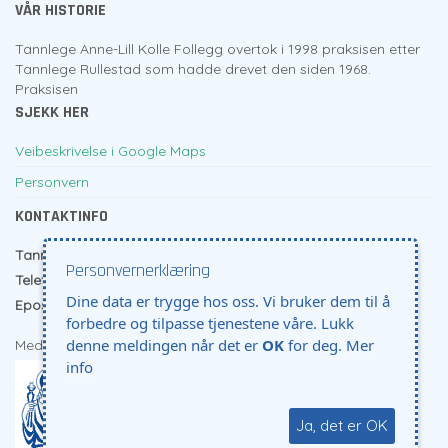
VÅR HISTORIE
Tannlege Anne-Lill Kolle Follegg overtok i 1998 praksisen etter
Tannlege Rullestad som hadde drevet den siden 1968.
Praksisen
SJEKK HER
Veibeskrivelse i Google Maps
Personvern
KONTAKTINFO
Tannlege Follegg
- Kanikkbakken 6 - 4005 Stavanger
Personvernerklæring
Telefon
91785003
Dine data er trygge hos oss. Vi bruker dem til å
Epost:
al.folle@online.no
forbedre og tilpasse tjenestene våre. Lukk
denne meldingen når det er
OK
for deg.
Mer
Medlem i:
info
Ja, det er OK