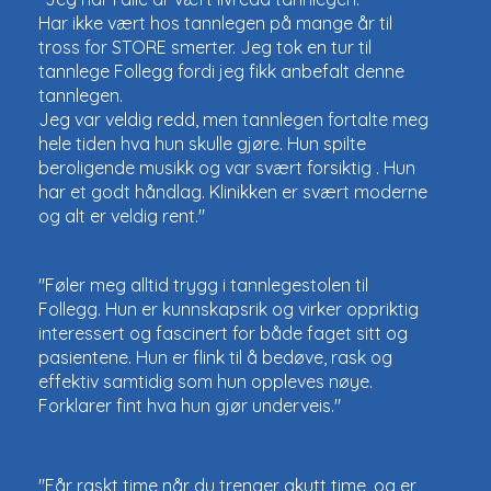
Har ikke vært hos tannlegen på mange år til
tross for
STORE smerter. Jeg tok en tur til
tannlege Follegg fordi jeg fikk anbefalt denne
tannlegen.
Jeg var veldig redd, men tannlegen fortalte meg
hele tiden hva hun skulle gjøre. Hun spilte
beroligende musikk og var svært forsiktig . Hun
har et godt håndlag.
Klinikken er svært moderne
og alt er veldig rent."
"Føler meg alltid trygg i tannlegestolen til
Follegg. Hun er kunnskapsrik og virker oppriktig
interessert og fascinert for både faget sitt og
pasientene. Hun er flink til å bedøve, rask og
effektiv samtidig som hun oppleves nøye.
Forklarer fint hva hun gjør underveis."
"Får raskt time når du trenger akutt time, og er