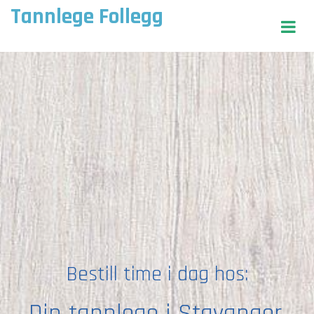
Tannlege Follegg
Bestill time i dag hos:
Din tannlege i Stavanger,