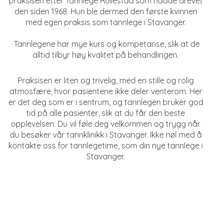
praksisen etter Tannlege Rullestad som hadde drevet
den siden 1968. Hun ble dermed den første kvinnen
med egen praksis som tannlege i Stavanger.
Tannlegene har mye kurs og kompetanse, slik at de
alltid tilbyr høy kvalitet på behandlingen.
Praksisen er liten og trivelig, med en stille og rolig
atmosfære, hvor pasientene ikke deler venterom. Her
er det deg som er i sentrum, og tannlegen bruker god
tid på alle pasienter, slik at du får den beste
opplevelsen. Du vil føle deg velkommen og trygg når
du besøker vår tannklinikk i Stavanger. Ikke nøl med å
kontakte oss for tannlegetime, som din nye tannlege i
Stavanger.