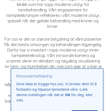
klinikk som har topp-moderne utstyr for
tannbehandling. Vårt engasjement for
tannpleiebransjen reflekteres i vårt moderne utstyr,
spesielt når det gjelder behandling med kroner og
broer.
For oss er det av største betydning at våre pasienter
får den beste omsorgen og behandlingen tilgjengelig.
Derfor har vi investert i topp-moderne utstyr innen
tannpleieteknologi. Vårt intraorale kamera og
scanner sikrer en detaljert og nøyaktig visualisering
av tann- og munnhelsen din, noe som gjør at vi kan gi
en mer nøyaktig diagnose og behandling.
Personvernerklæring
Dine data er trygge hos oss. Vi bruker dem til å
Når det kommer til mer komplekse prosedyrer som å
forbedre og tilpasse tjenestene våre. Lukk
sette inn kroner og broer, kommer vårt topp-
denne meldingen når det er
OK
for deg.
Mer
moderne utstyr virkelig til sin rett. Dette betyr ikke
info
bare at behandlingene er mer effektive, men også at
pasientens komfort prioriteres. Prosedyrene er