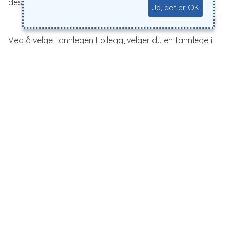
designet for å være så smertefrie som mulig, noe som
Ja, det er OK
minimerer ubehag.
Ved å velge Tannlegen Follegg, velger du en tannlege i
Stavanger som setter pasientens velvære og beste
interesse i fokus. Uansett hvilke tannpleiebehov du
har, kan du være trygg på at du vil motta behandling
av høyeste kvalitet hos oss.
VÅR HISTORIE
Tannlege Anne-Lill Kolle Follegg overtok i 1998 praksisen etter
Tannlege Rullestad som hadde drevet den siden 1968.
Praksisen
SJEKK HER