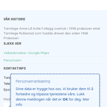
VÅR HISTORIE
Tannlege Anne-Lill Kolle Follegg overtok i 1998 praksisen etter
Tannlege Rullestad som hadde drevet den siden 1968.
Praksisen
SJEKK HER
Veibeskrivelse i Google Maps
Personvern
KONTAKTINFO
Tannlege Follegg
- Kanikkbakken 6 - 4005 Stavanger
Personvernerklæring
Telefon
91785003
Dine data er trygge hos oss. Vi bruker dem til å
Epost:
al.folle@online.no
forbedre og tilpasse tjenestene våre. Lukk
denne meldingen når det er
OK
for deg.
Mer
Medlem i:
info