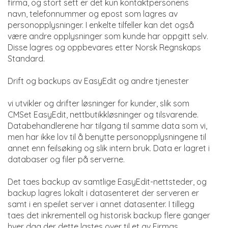
firma, og stort sett er det kun kontaktpersonens
navn, telefonnummer og epost som lagres av
personopplysninger. I enkelte tilfeller kan det også
være andre opplysninger som kunde har oppgitt selv.
Disse lagres og oppbevares etter Norsk Regnskaps
Standard.
Drift og backups av EasyEdit og andre tjenester
vi utvikler og drifter løsninger for kunder, slik som
CMSet EasyEdit, nettbutikkløsninger og tilsvarende.
Databehandlerene har tilgang til samme data som vi,
men har ikke lov til å benytte personopplysningene til
annet enn feilsøking og slik intern bruk. Data er lagret i
databaser og filer på serverne.
Det taes backup av samtlige EasyEdit-nettsteder, og
backup lagres lokalt i datasenteret der serveren er
samt i en speilet server i annet datasenter. I tillegg
taes det inkrementell og historisk backup flere ganger
hver dag der dette lastes over til et av Firmas