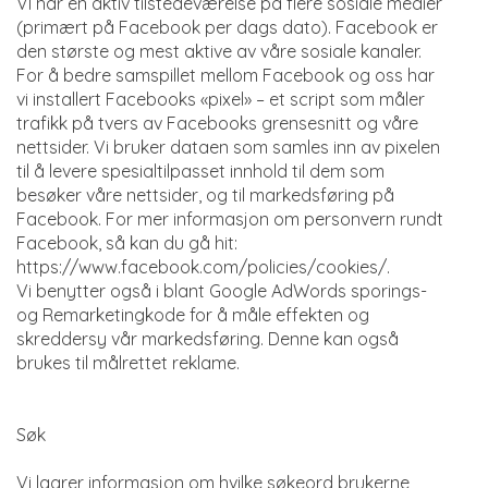
VI har en aktiv tilstedeværelse på flere sosiale medier
(primært på Facebook per dags dato). Facebook er
den største og mest aktive av våre sosiale kanaler.
For å bedre samspillet mellom Facebook og oss har
vi installert Facebooks «pixel» – et script som måler
trafikk på tvers av Facebooks grensesnitt og våre
nettsider. Vi bruker dataen som samles inn av pixelen
til å levere spesialtilpasset innhold til dem som
besøker våre nettsider, og til markedsføring på
Facebook. For mer informasjon om personvern rundt
Facebook, så kan du gå hit:
https://www.facebook.com/policies/cookies/.
Vi benytter også i blant Google AdWords sporings-
og Remarketingkode for å måle effekten og
skreddersy vår markedsføring. Denne kan også
brukes til målrettet reklame.
Søk
Vi lagrer informasjon om hvilke søkeord brukerne