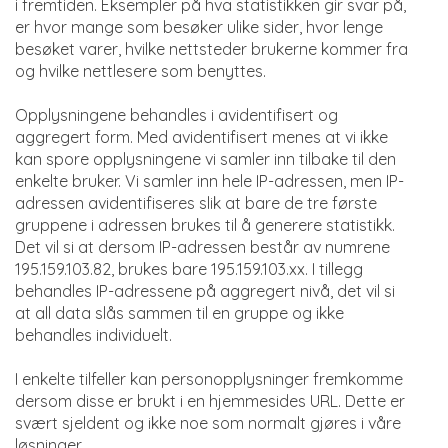
i fremtiden. Eksempler på hva statistikken gir svar på,
er hvor mange som besøker ulike sider, hvor lenge
besøket varer, hvilke nettsteder brukerne kommer fra
og hvilke nettlesere som benyttes.
Opplysningene behandles i avidentifisert og
aggregert form. Med avidentifisert menes at vi ikke
kan spore opplysningene vi samler inn tilbake til den
enkelte bruker. Vi samler inn hele IP-adressen, men IP-
adressen avidentifiseres slik at bare de tre første
gruppene i adressen brukes til å generere statistikk.
Det vil si at dersom IP-adressen består av numrene
195.159.103.82, brukes bare 195.159.103.xx. I tillegg
behandles IP-adressene på aggregert nivå, det vil si
at all data slås sammen til en gruppe og ikke
behandles individuelt.
I enkelte tilfeller kan personopplysninger fremkomme
dersom disse er brukt i en hjemmesides URL. Dette er
svært sjeldent og ikke noe som normalt gjøres i våre
løsninger.